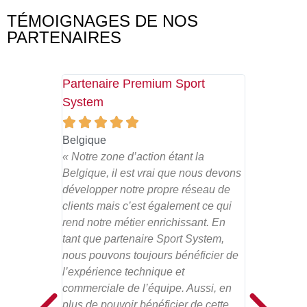
TÉMOIGNAGES DE NOS
PARTENAIRES
Partenaire Premium Sport
Partenaire
System








Haute Garon
« Sport Syst
Belgique
au quotidie
« Notre zone d’action étant la
et toujours à
Belgique, il est vrai que nous devons
nombreux co
développer notre propre réseau de
grâce au rés
clients mais c’est également ce qui
la société. »
rend notre métier enrichissant. En
tant que partenaire Sport System,
nous pouvons toujours bénéficier de
l’expérience technique et
commerciale de l’équipe. Aussi, en
plus de pouvoir bénéficier de cette