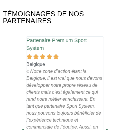
TÉMOIGNAGES DE NOS
PARTENAIRES
Partenaire Premium Sport
Partenaire
System








Haute Garon
« Sport Syst
Belgique
au quotidie
« Notre zone d’action étant la
et toujours à
Belgique, il est vrai que nous devons
nombreux co
développer notre propre réseau de
grâce au rés
clients mais c’est également ce qui
la société. »
rend notre métier enrichissant. En
tant que partenaire Sport System,
nous pouvons toujours bénéficier de
l’expérience technique et
commerciale de l’équipe. Aussi, en