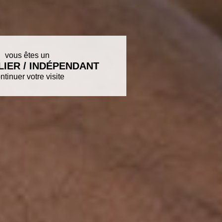
vous êtes un
LIER / INDÉPENDANT
tinuer votre visite