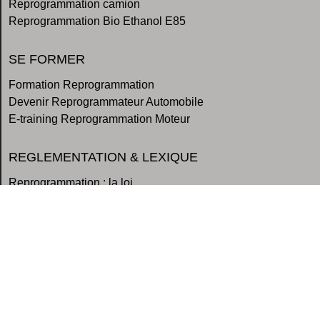
Reprogrammation camion
Reprogrammation Bio Ethanol E85
SE FORMER
Formation Reprogrammation
Devenir Reprogrammateur Automobile
E-training Reprogrammation Moteur
REGLEMENTATION & LEXIQUE
Reprogrammation : la loi
Lexique de la Reprogrammation moteur
BANC DE PUISSANCE
Banc de puissance Agricole
Banc de puissance Automobile
Banc de puissance Poids-lourds