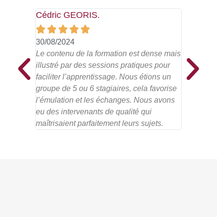
Cédric GEORIS.
Nino D.








30/08/2024
19/04/20
Le contenu de la formation est dense mais
Entreprise
illustré par des sessions pratiques pour
faciliter l’apprentissage. Nous étions un
groupe de 5 ou 6 stagiaires, cela favorise
l’émulation et les échanges. Nous avons
eu des intervenants de qualité qui
maîtrisaient parfaitement leurs sujets.