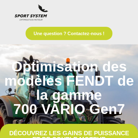
Une question ? Contactez-nous !
Optimisation des
modèles FENDT de
la gamme
700 VARIO Gen7
DÉCOUVREZ LES GAINS DE PUISSANCE