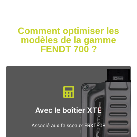
Comment optimiser les
modèles de la gamme
FENDT 700 ?
L’optimisation des tracteurs FENDT de la
gamme 700 VARIO Gen7 s’effectue à l’aide du
.
boîtier XTE associé au faisceau FRXTE08
Avec le boîtier XTE
Le faisceau FRXTE08 est composé de
Associé aux faisceaux FRXTE08
connecteurs plug and play et ne nécessite
pas de soudure pour l’installation.