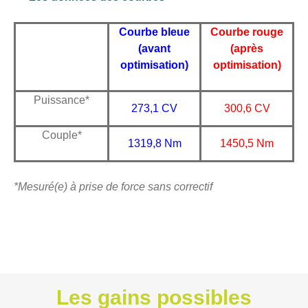
Courbe bleue
Courbe rouge
(avant
(après
optimisation)
optimisation)
Puissance*
273,1 CV
300,6 CV
Couple*
1319,8 Nm
1450,5 Nm
*Mesuré(e) à prise de force sans correctif
Les gains possibles